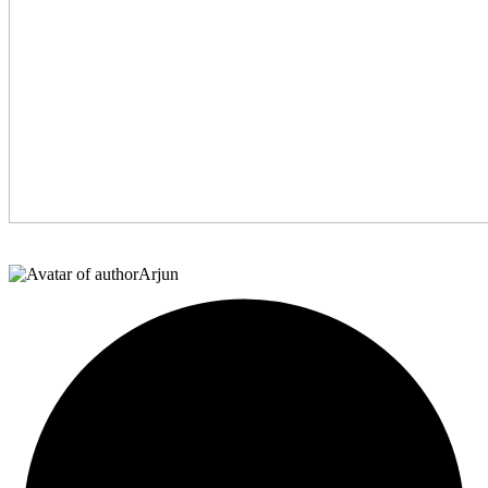
Arjun