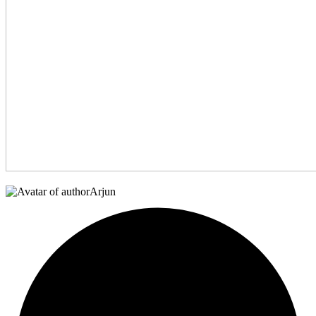
Arjun