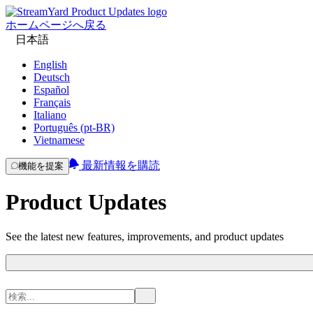
ホームページへ戻る
日本語
English
Deutsch
Español
Français
Italiano
Português (pt-BR)
Vietnamese
最新情報を購読
機能を提案
Product Updates
See the latest new features, improvements, and product updates