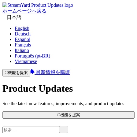
ホームページへ戻る
日本語
English
Deutsch
Español
Français
Italiano
Português (pt-BR)
Vietnamese
最新情報を購読
機能を提案
Product Updates
See the latest new features, improvements, and product updates
機能を提案