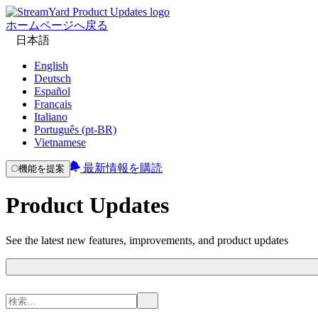
ホームページへ戻る
日本語
English
Deutsch
Español
Français
Italiano
Português (pt-BR)
Vietnamese
最新情報を購読
機能を提案
Product Updates
See the latest new features, improvements, and product updates