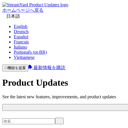
ホームページへ戻る
日本語
English
Deutsch
Español
Français
Italiano
Português (pt-BR)
Vietnamese
最新情報を購読
機能を提案
Product Updates
See the latest new features, improvements, and product updates