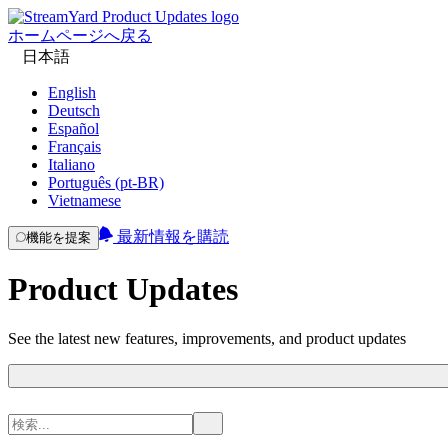
ホームページへ戻る
日本語
English
Deutsch
Español
Français
Italiano
Português (pt-BR)
Vietnamese
最新情報を購読
機能を提案
Product Updates
See the latest new features, improvements, and product updates