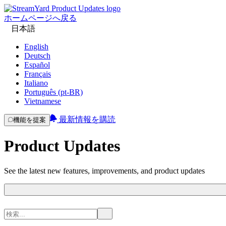
ホームページへ戻る
日本語
English
Deutsch
Español
Français
Italiano
Português (pt-BR)
Vietnamese
最新情報を購読
機能を提案
Product Updates
See the latest new features, improvements, and product updates