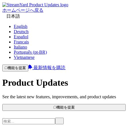
ホームページへ戻る
日本語
English
Deutsch
Español
Français
Italiano
Português (pt-BR)
Vietnamese
最新情報を購読
機能を提案
Product Updates
See the latest new features, improvements, and product updates
機能を提案