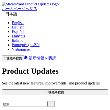
ホームページへ戻る
日本語
English
Deutsch
Español
Français
Italiano
Português (pt-BR)
Vietnamese
最新情報を購読
機能を提案
Product Updates
See the latest new features, improvements, and product updates
機能を提案