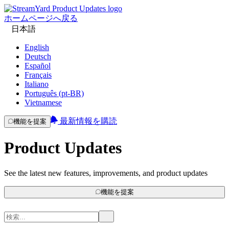
ホームページへ戻る
日本語
English
Deutsch
Español
Français
Italiano
Português (pt-BR)
Vietnamese
最新情報を購読
機能を提案
Product Updates
See the latest new features, improvements, and product updates
機能を提案