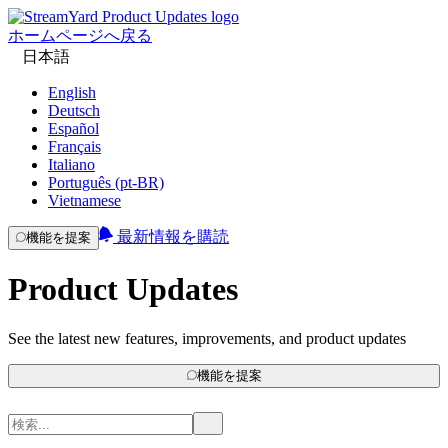
ホームページへ戻る
日本語
English
Deutsch
Español
Français
Italiano
Português (pt-BR)
Vietnamese
最新情報を購読
機能を提案
Product Updates
See the latest new features, improvements, and product updates
機能を提案