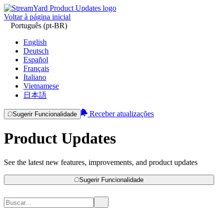
Voltar à página inicial
Português (pt-BR)
English
Deutsch
Español
Français
Italiano
Vietnamese
日本語
Receber atualizações
Sugerir Funcionalidade
Product Updates
See the latest new features, improvements, and product updates
Sugerir Funcionalidade