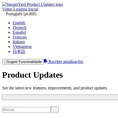
Voltar à página inicial
Português (pt-BR)
English
Deutsch
Español
Français
Italiano
Vietnamese
日本語
Receber atualizações
Sugerir Funcionalidade
Product Updates
See the latest new features, improvements, and product updates