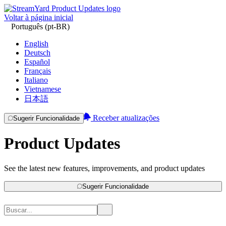
Voltar à página inicial
Português (pt-BR)
English
Deutsch
Español
Français
Italiano
Vietnamese
日本語
Receber atualizações
Sugerir Funcionalidade
Product Updates
See the latest new features, improvements, and product updates
Sugerir Funcionalidade