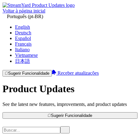
Voltar à página inicial
Português (pt-BR)
English
Deutsch
Español
Français
Italiano
Vietnamese
日本語
Receber atualizações
Sugerir Funcionalidade
Product Updates
See the latest new features, improvements, and product updates
Sugerir Funcionalidade