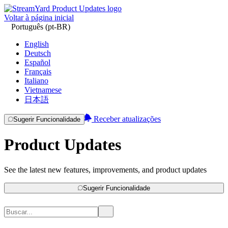
Voltar à página inicial
Português (pt-BR)
English
Deutsch
Español
Français
Italiano
Vietnamese
日本語
Receber atualizações
Sugerir Funcionalidade
Product Updates
See the latest new features, improvements, and product updates
Sugerir Funcionalidade