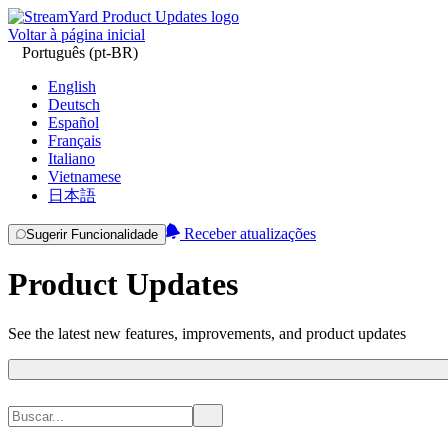
Voltar à página inicial
Português (pt-BR)
English
Deutsch
Español
Français
Italiano
Vietnamese
日本語
Receber atualizações
Sugerir Funcionalidade
Product Updates
See the latest new features, improvements, and product updates