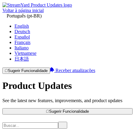
Voltar à página inicial
Português (pt-BR)
English
Deutsch
Español
Français
Italiano
Vietnamese
日本語
Receber atualizações
Sugerir Funcionalidade
Product Updates
See the latest new features, improvements, and product updates
Sugerir Funcionalidade