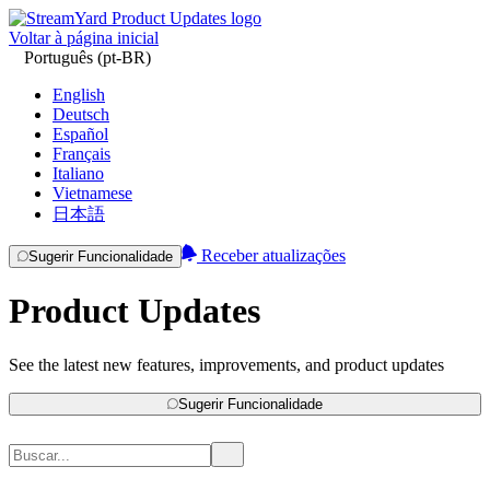
Voltar à página inicial
Português (pt-BR)
English
Deutsch
Español
Français
Italiano
Vietnamese
日本語
Receber atualizações
Sugerir Funcionalidade
Product Updates
See the latest new features, improvements, and product updates
Sugerir Funcionalidade