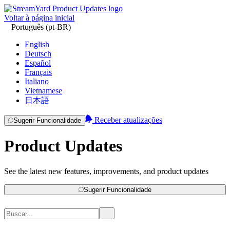
Voltar à página inicial
Português (pt-BR)
English
Deutsch
Español
Français
Italiano
Vietnamese
日本語
Receber atualizações
Sugerir Funcionalidade
Product Updates
See the latest new features, improvements, and product updates
Sugerir Funcionalidade