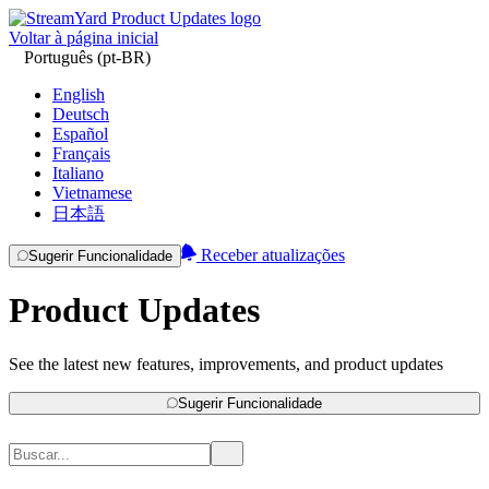
Voltar à página inicial
Português (pt-BR)
English
Deutsch
Español
Français
Italiano
Vietnamese
日本語
Receber atualizações
Sugerir Funcionalidade
Product Updates
See the latest new features, improvements, and product updates
Sugerir Funcionalidade