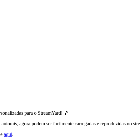
ersonalizadas para o StreamYard! 🎵
itos autorais, agora podem ser facilmente carregadas e reproduzidas no 
ue
aqui
.