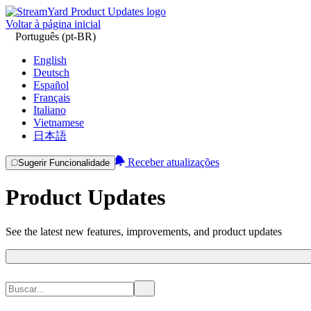
Voltar à página inicial
Português (pt-BR)
English
Deutsch
Español
Français
Italiano
Vietnamese
日本語
Receber atualizações
Sugerir Funcionalidade
Product Updates
See the latest new features, improvements, and product updates