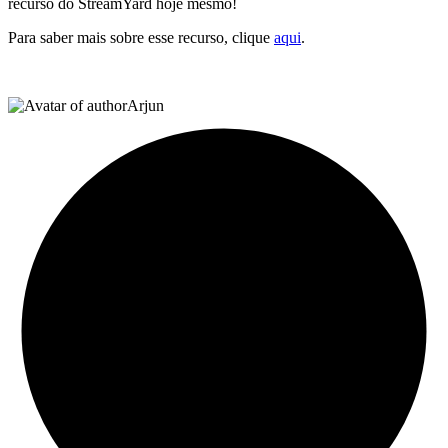
recurso do StreamYard hoje mesmo!
Para saber mais sobre esse recurso, clique
aqui
.
Arjun