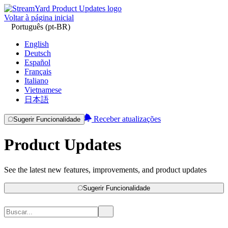
Voltar à página inicial
Português (pt-BR)
English
Deutsch
Español
Français
Italiano
Vietnamese
日本語
Receber atualizações
Sugerir Funcionalidade
Product Updates
See the latest new features, improvements, and product updates
Sugerir Funcionalidade