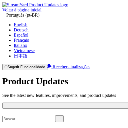
Voltar à página inicial
Português (pt-BR)
English
Deutsch
Español
Français
Italiano
Vietnamese
日本語
Receber atualizações
Sugerir Funcionalidade
Product Updates
See the latest new features, improvements, and product updates