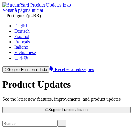
Voltar à página inicial
Português (pt-BR)
English
Deutsch
Español
Français
Italiano
Vietnamese
日本語
Receber atualizações
Sugerir Funcionalidade
Product Updates
See the latest new features, improvements, and product updates
Sugerir Funcionalidade