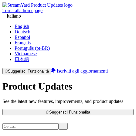
Torna alla homepage
Italiano
English
Deutsch
Español
Français
Português (pt-BR)
Vietnamese
日本語
Iscriviti agli aggiornamenti
Suggerisci Funzionalità
Product Updates
See the latest new features, improvements, and product updates
Suggerisci Funzionalità