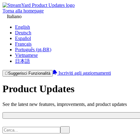
Torna alla homepage
Italiano
English
Deutsch
Español
Français
Português (pt-BR)
Vietnamese
日本語
Iscriviti agli aggiornamenti
Suggerisci Funzionalità
Product Updates
See the latest new features, improvements, and product updates