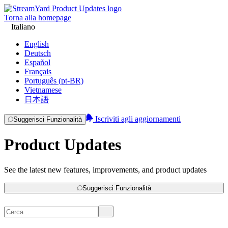
Torna alla homepage
Italiano
English
Deutsch
Español
Français
Português (pt-BR)
Vietnamese
日本語
Iscriviti agli aggiornamenti
Suggerisci Funzionalità
Product Updates
See the latest new features, improvements, and product updates
Suggerisci Funzionalità