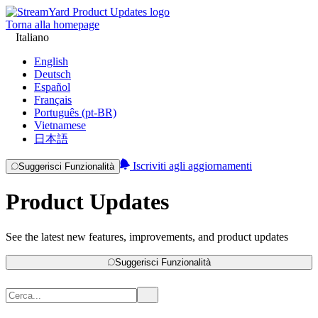
Torna alla homepage
Italiano
English
Deutsch
Español
Français
Português (pt-BR)
Vietnamese
日本語
Iscriviti agli aggiornamenti
Suggerisci Funzionalità
Product Updates
See the latest new features, improvements, and product updates
Suggerisci Funzionalità