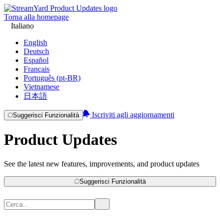
Torna alla homepage
Italiano
English
Deutsch
Español
Français
Português (pt-BR)
Vietnamese
日本語
Iscriviti agli aggiornamenti
Suggerisci Funzionalità
Product Updates
See the latest new features, improvements, and product updates
Suggerisci Funzionalità