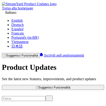
Torna alla homepage
Italiano
English
Deutsch
Español
Français
Português (pt-BR)
Vietnamese
日本語
Iscriviti agli aggiornamenti
Suggerisci Funzionalità
Product Updates
See the latest new features, improvements, and product updates
Suggerisci Funzionalità