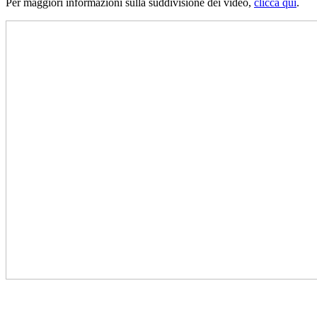
Per maggiori informazioni sulla suddivisione dei video,
clicca qui
.