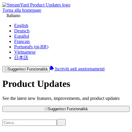
Torna alla homepage
Italiano
English
Deutsch
Español
Français
Português (pt-BR)
Vietnamese
日本語
Iscriviti agli aggiornamenti
Suggerisci Funzionalità
Product Updates
See the latest new features, improvements, and product updates
Suggerisci Funzionalità