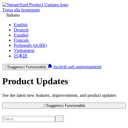
Torna alla homepage
Italiano
English
Deutsch
Español
Français
Português (pt-BR)
Vietnamese
日本語
Iscriviti agli aggiornamenti
Suggerisci Funzionalità
Product Updates
See the latest new features, improvements, and product updates
Suggerisci Funzionalità