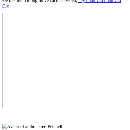
Để biết thêm thông tin về cách cắt video,
hãy nhấp vào nhấn vào
đây
.
Jared Petchell