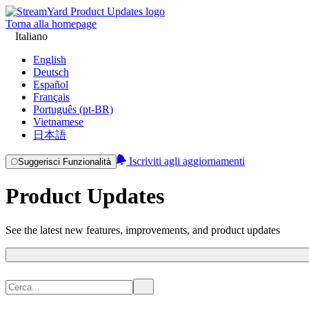
Torna alla homepage
Italiano
English
Deutsch
Español
Français
Português (pt-BR)
Vietnamese
日本語
Iscriviti agli aggiornamenti
Suggerisci Funzionalità
Product Updates
See the latest new features, improvements, and product updates