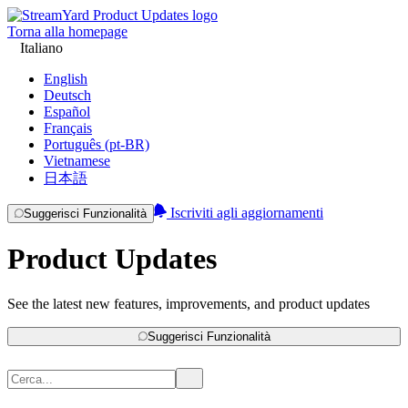
Torna alla homepage
Italiano
English
Deutsch
Español
Français
Português (pt-BR)
Vietnamese
日本語
Iscriviti agli aggiornamenti
Suggerisci Funzionalità
Product Updates
See the latest new features, improvements, and product updates
Suggerisci Funzionalità