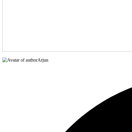
Arjun