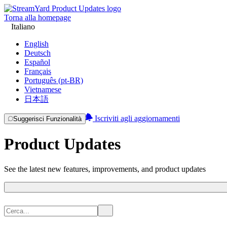
Torna alla homepage
Italiano
English
Deutsch
Español
Français
Português (pt-BR)
Vietnamese
日本語
Iscriviti agli aggiornamenti
Suggerisci Funzionalità
Product Updates
See the latest new features, improvements, and product updates