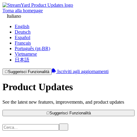
Torna alla homepage
Italiano
English
Deutsch
Español
Français
Português (pt-BR)
Vietnamese
日本語
Iscriviti agli aggiornamenti
Suggerisci Funzionalità
Product Updates
See the latest new features, improvements, and product updates
Suggerisci Funzionalità