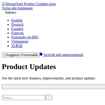
Torna alla homepage
Italiano
English
Deutsch
Español
Français
Português (pt-BR)
Vietnamese
日本語
Iscriviti agli aggiornamenti
Suggerisci Funzionalità
Product Updates
See the latest new features, improvements, and product updates