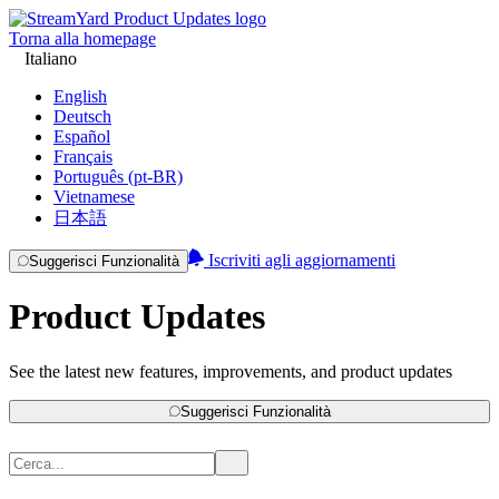
Torna alla homepage
Italiano
English
Deutsch
Español
Français
Português (pt-BR)
Vietnamese
日本語
Iscriviti agli aggiornamenti
Suggerisci Funzionalità
Product Updates
See the latest new features, improvements, and product updates
Suggerisci Funzionalità