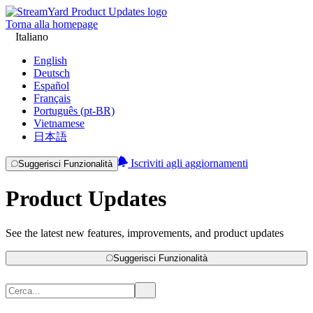
Torna alla homepage
Italiano
English
Deutsch
Español
Français
Português (pt-BR)
Vietnamese
日本語
Iscriviti agli aggiornamenti
Suggerisci Funzionalità
Product Updates
See the latest new features, improvements, and product updates
Suggerisci Funzionalità