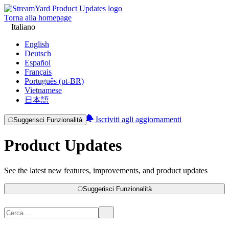
Torna alla homepage
Italiano
English
Deutsch
Español
Français
Português (pt-BR)
Vietnamese
日本語
Iscriviti agli aggiornamenti
Suggerisci Funzionalità
Product Updates
See the latest new features, improvements, and product updates
Suggerisci Funzionalità