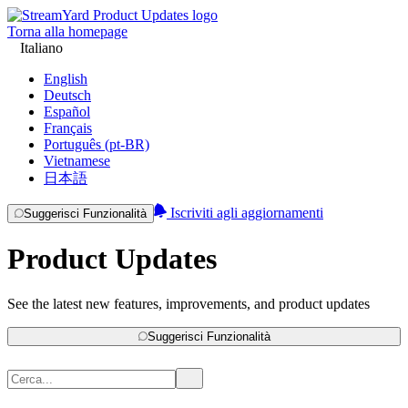
Torna alla homepage
Italiano
English
Deutsch
Español
Français
Português (pt-BR)
Vietnamese
日本語
Iscriviti agli aggiornamenti
Suggerisci Funzionalità
Product Updates
See the latest new features, improvements, and product updates
Suggerisci Funzionalità