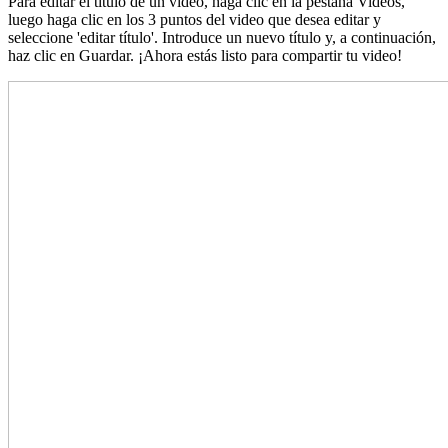
Para editar el título de un video, haga clic en la pestaña Videos,
luego haga clic en los 3 puntos del video que desea editar y
seleccione 'editar título'. Introduce un nuevo título y, a continuación,
haz clic en Guardar. ¡Ahora estás listo para compartir tu video!